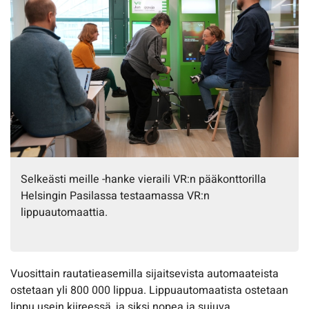
Selkeästi meille -hanke vieraili VR:n pääkonttorilla
Helsingin Pasilassa testaamassa VR:n
lippuautomaattia.
Vuosittain rautatieasemilla sijaitsevista automaateista
ostetaan yli 800 000 lippua. Lippuautomaatista ostetaan
lippu usein kiireessä, ja siksi nopea ja sujuva