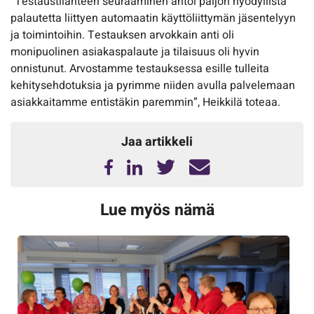
”Testaustilanteen seuraaminen antoi paljon hyödyllistä
palautetta liittyen automaatin käyttöliittymän jäsentelyyn
ja toimintoihin. Testauksen arvokkain anti oli
monipuolinen asiakaspalaute ja tilaisuus oli hyvin
onnistunut. Arvostamme testauksessa esille tulleita
kehitysehdotuksia ja pyrimme niiden avulla palvelemaan
asiakkaitamme entistäkin paremmin”, Heikkilä toteaa.
Jaa artikkeli
Lue myös nämä