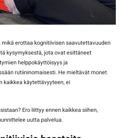
y, mikä erottaa kognitiivisen saavutettavuuden
stä kysymyksestä, jota ovat esittäneet
iittymien helppokäyttöisyys ja
össään rutiininomaisesti. He mieltävät monet
n kaikkea käytettävyyteen, ei
istaan? Ero liittyy ennen kaikkea siihen,
uunnittelee uutta palvelua.