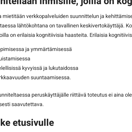
itellaan ihmisille, joilla on kog
a mietitään verkkopalveluiden suunnittelun ja kehittämi
taessa lähtökohtana on tavallinen keskivertokäyttäjä. Ko
oilla on erilaisia kognitiivisia haasteita. Erilaisia kognitii
pimisessa ja ymmärtämisessä
istamisessa
elellisissä kyvyissä ja lukutaidossa
rkkaavuuden suuntaamisessa.
unniteltaessa peruskäyttäjälle riittävä toteutus ei aina o
isesti saavutettava.
ke etusivulle