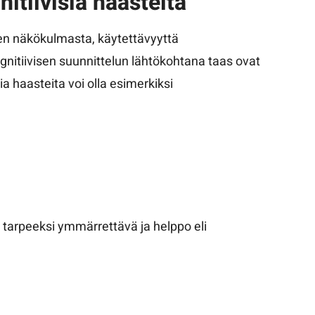
nitiivisia haasteita
sen näkökulmasta, käytettävyyttä
gnitiivisen suunnittelun lähtökohtana taas ovat
visia haasteita voi olla esimerkiksi
le tarpeeksi ymmärrettävä ja helppo eli