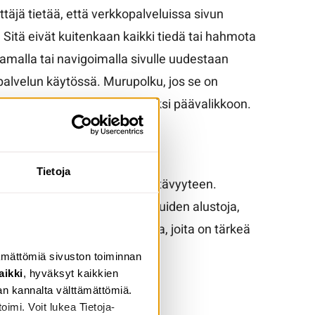
täjä tietää, että verkkopalveluissa sivun
 Sitä eivät kuitenkaan kaikki tiedä tai hahmota
namalla tai navigoimalla sivulle uudestaan
palvelun käytössä. Murupolku, jos se on
on lisätä etusivu omaksi otsikoksi päävalikkoon.
Tietoja
lähinnä vain sisällön ymmärrettävyyteen.
ältöä. He rakentavat digipalveluiden alustoja,
sisällön tuottamisen. Asioita, joita on tärkeä
tämättömiä sivuston toiminnan
aikki
, hyväksyt kaikkien
nan kannalta välttämättömiä.
oimi. Voit lukea Tietoja-