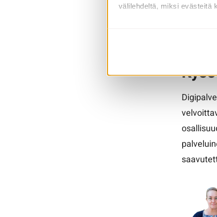
välilehdeltä, miksi evästeitä 
se
sa
se
Kyse
Digipalv
velvoitt
osallisu
palveluin
saavutett