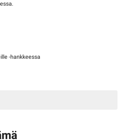
eessa.
ille -hankkeessa
ämä