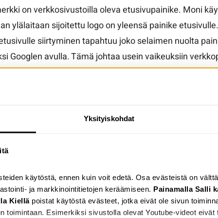
erkki on verkkosivustoilla oleva etusivupainike. Moni käyt
 ylälaitaan sijoitettu logo on yleensä painike etusivulle.
n etusivulle siirtyminen tapahtuu joko selaimen nuolta pai
si Googlen avulla. Tämä johtaa usein vaikeuksiin verkko
 näkyvä ja selkeä, auttaa joitakin käyttäjiä. Paras keino 
 sisällön selkeyttä
Yksityiskohdat
esti kognitiivisen saavutettavuuden ajatellaan liittyvän 
luiden kehittäjät ja suunnittelijat eivät yleensä tuota sis
itä
tärkeää, että he mahdollistavat selkeän ja ymmärrettävän 
omioon ovat esimerkiksi:
ästeiden käytöstä, ennen kuin voit edetä. Osa evästeistä on vält
lastointi- ja markkinointitietojen keräämiseen.
Painamalla Salli k
ittävän iso ja helppolukuinen fontti
lla
Kiellä
poistat käytöstä evästeet, jotka eivät ole sivun toimin
piva rivinpituus
n toimintaan. Esimerkiksi sivustolla olevat Youtube-videot eivät t