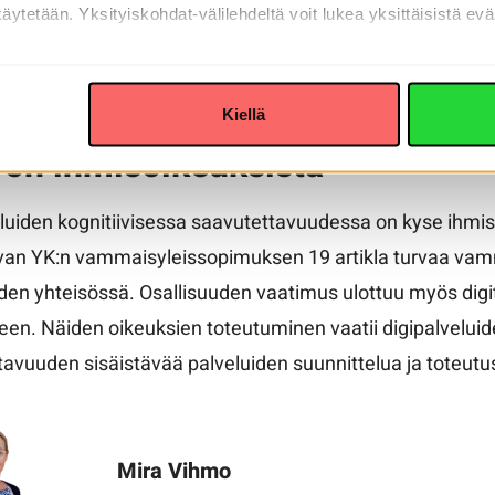
käytetään. Yksityiskohdat-välilehdeltä voit lukea yksittäisistä eväs
lkeät ja ymmärrettävät linkit
malla tavalla toimivat linkkielementit
lkeät ja ymmärrettävät elementit sisällön jäsentelyyn.
Kiellä
 on ihmisoikeuksista
eluiden kognitiivisessa saavutettavuudessa on kyse ihm
avan YK:n vammaisyleissopimuksen 19 artikla turvaa vamm
uden yhteisössä. Osallisuuden vaatimus ulottuu myös dig
een. Näiden oikeuksien toteutuminen vaatii digipalveluiden 
avuuden sisäistävää palveluiden suunnittelua ja toteutu
Mira Vihmo