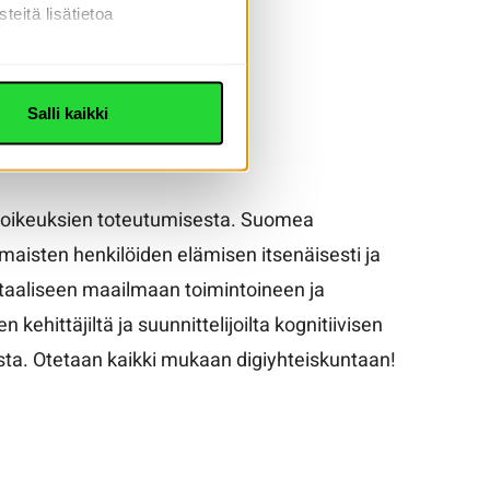
teitä lisätietoa
Salli kaikki
isoikeuksien toteutumisesta. Suomea
aisten henkilöiden elämisen itsenäisesti ja
itaaliseen maailmaan toimintoineen ja
kehittäjiltä ja suunnittelijoilta
kognitiivisen
sta.
Otetaan kaikki mukaan digiyhteiskuntaan!