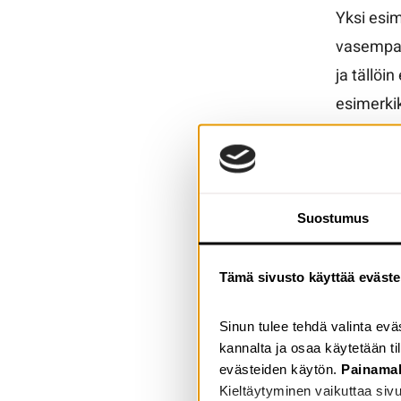
Yksi esim
vasempaan
ja tällöi
esimerkik
riittävän
Myös
Suostumus
Perinteis
Digipalve
Tämä sivusto käyttää eväste
joten on 
ottaa hu
Sinun tulee tehdä valinta ev
kannalta ja osaa käytetään ti
ri
evästeiden käytön.
Painama
so
Kieltäytyminen vaikuttaa sivu