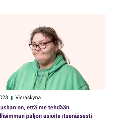
2023
Vieraskynä
tushan on, että me tehdään
lisimman paljon asioita itsenäisesti