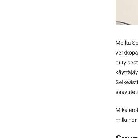
Meiltä Se
verkkopal
erityises
käyttäjäy
Selkeästi
saavutet
Mikä erot
millainen