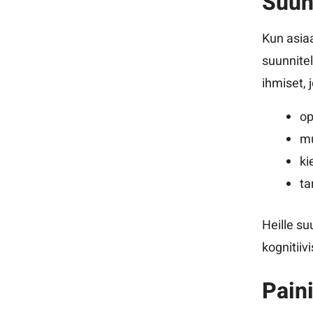
Suunn
Kun asia
suunnitel
ihmiset, j
op
mu
ki
ta
Heille su
kognitiiv
Paini