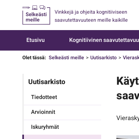
Vinkkejä ja ohjeita kognitiiviseen
saavutettavuuteen meille kaikille
Etusivu
Kognitiivinen saavutettavu
Olet tässä:
Selkeästi meille
Uutisarkisto
Vieras
Käyt
Uutisarkisto
saav
Tiedotteet
Arvioinnit
Vierask
Iskuryhmät