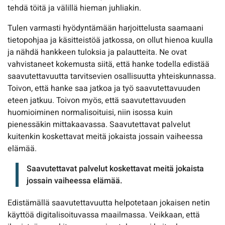
tehdä töitä ja välillä hieman juhliakin.
Tulen varmasti hyödyntämään harjoittelusta saamaani
tietopohjaa ja käsitteistöä jatkossa, on ollut hienoa kuulla
ja nähdä hankkeen tuloksia ja palautteita. Ne ovat
vahvistaneet kokemusta siitä, että hanke todella edistää
saavutettavuutta tarvitsevien osallisuutta yhteiskunnassa.
Toivon, että hanke saa jatkoa ja työ saavutettavuuden
eteen jatkuu. Toivon myös, että saavutettavuuden
huomioiminen normalisoituisi, niin isossa kuin
pienessäkin mittakaavassa. Saavutettavat palvelut
kuitenkin koskettavat meitä jokaista jossain vaiheessa
elämää.
Saavutettavat palvelut koskettavat meitä jokaista
jossain vaiheessa elämää.
Edistämällä saavutettavuutta helpotetaan jokaisen netin
käyttöä digitalisoituvassa maailmassa. Veikkaan, että