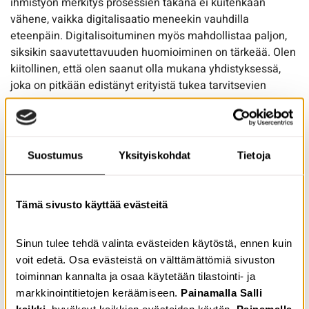
ihmistyön merkitys prosessien takana ei kuitenkaan
vähene, vaikka digitalisaatio meneekin vauhdilla
eteenpäin. Digitalisoituminen myös mahdollistaa paljon,
siksikin saavutettavuuden huomioiminen on tärkeää. Olen
kiitollinen, että olen saanut olla mukana yhdistyksessä,
joka on pitkään edistänyt erityistä tukea tarvitsevien
henkilöiden itsenäisyyttä ja osallisuutta. Tästä on hyvä
jatkaa, yhtä kokemusta rikkaampana.
Kirjoittaja
Suostumus
Yksityiskohdat
Tietoja
Terhi Tommila
Terhi opiskelee yhteisöpedagogiksi Humanistisessa
Tämä sivusto käyttää evästeitä
ammattikorkeakoulussa ja suoritti työharjoittelunsa
kevään 2021 aikana Selkeästi meille -hankkeessa.
Sinun tulee tehdä valinta evästeiden käytöstä, ennen kuin
voit edetä. Osa evästeistä on välttämättömiä sivuston
toiminnan kannalta ja osaa käytetään tilastointi- ja
markkinointitietojen keräämiseen.
Painamalla Salli
Jaa artikkeli
kaikki
, hyväksyt kaikkien evästeiden käytön.
Painamalla