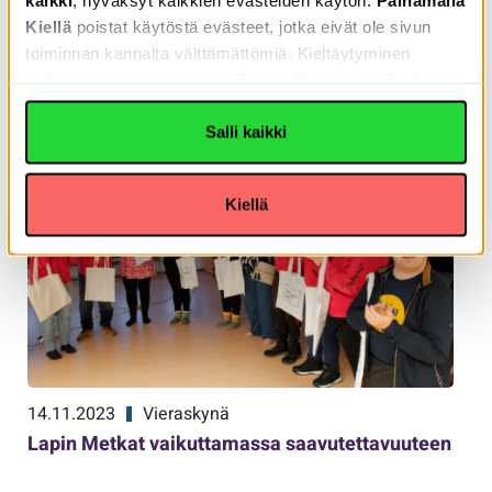
Kiellä
poistat käytöstä evästeet, jotka eivät ole sivun
toiminnan kannalta välttämättömiä. Kieltäytyminen
vaikuttaa sivun toimintaan. Esimerkiksi sivustolla olevat
Lue myös nämä
Youtube-videot eivät toimi. Voit lukea Tietoja-välilehdeltä,
miksi evästeitä käytetään. Yksityiskohdat-välilehdeltä
Salli kaikki
voit lukea yksittäisistä evästeitä lisätietoa
Kiellä
14.11.2023
Vieraskynä
Lapin Metkat vaikuttamassa saavutettavuuteen