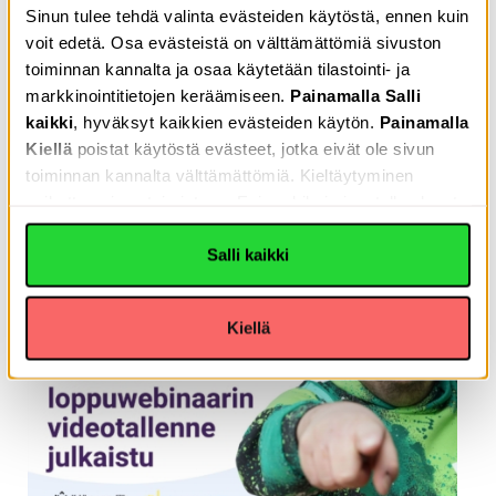
Sinun tulee tehdä valinta evästeiden käytöstä, ennen kuin
voit edetä. Osa evästeistä on välttämättömiä sivuston
toiminnan kannalta ja osaa käytetään tilastointi- ja
markkinointitietojen keräämiseen.
Painamalla Salli
kaikki
, hyväksyt kaikkien evästeiden käytön.
Painamalla
15.01.2024
Tiedotteet
Kiellä
poistat käytöstä evästeet, jotka eivät ole sivun
OmaKannalle myönnettiin Selkeästi meille -
toiminnan kannalta välttämättömiä. Kieltäytyminen
tunnus
vaikuttaa sivun toimintaan. Esimerkiksi sivustolla olevat
Youtube-videot eivät toimi. Voit lukea Tietoja-välilehdeltä,
miksi evästeitä käytetään. Yksityiskohdat-välilehdeltä
Salli kaikki
voit lukea yksittäisistä evästeitä lisätietoa
Kiellä