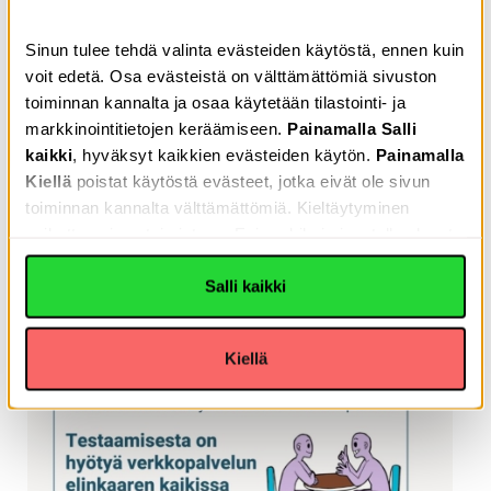
Sinun tulee tehdä valinta evästeiden käytöstä, ennen kuin
voit edetä. Osa evästeistä on välttämättömiä sivuston
toiminnan kannalta ja osaa käytetään tilastointi- ja
markkinointitietojen keräämiseen.
Painamalla Salli
kaikki
, hyväksyt kaikkien evästeiden käytön.
Painamalla
Kiellä
poistat käytöstä evästeet, jotka eivät ole sivun
15.01.2024
Arvioinnit
toiminnan kannalta välttämättömiä. Kieltäytyminen
OmaKannalle myönnettiin Selkeästi meille -
vaikuttaa sivun toimintaan. Esimerkiksi sivustolla olevat
tunnus
Youtube-videot eivät toimi. Voit lukea Tietoja-välilehdeltä,
miksi evästeitä käytetään. Yksityiskohdat-välilehdeltä
Salli kaikki
voit lukea yksittäisistä evästeitä lisätietoa
Kiellä