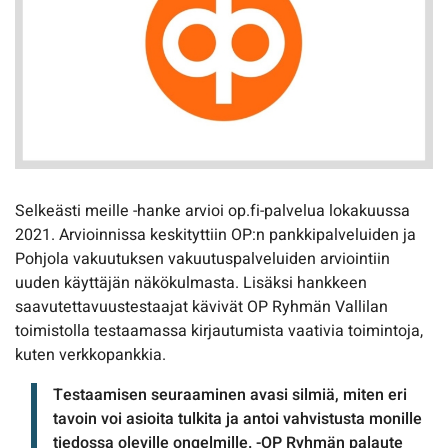
Selkeästi meille -hanke arvioi op.fi-palvelua lokakuussa
2021. Arvioinnissa keskityttiin OP:n pankkipalveluiden ja
Pohjola vakuutuksen vakuutuspalveluiden arviointiin
uuden käyttäjän näkökulmasta. Lisäksi hankkeen
saavutettavuustestaajat kävivät OP Ryhmän Vallilan
toimistolla testaamassa kirjautumista vaativia toimintoja,
kuten verkkopankkia.
Testaamisen seuraaminen avasi silmiä, miten eri
tavoin voi asioita tulkita ja antoi vahvistusta monille
tiedossa oleville ongelmille. -OP Ryhmän palaute