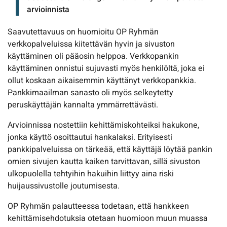
arvioinnista
Saavutettavuus on huomioitu OP Ryhmän
verkkopalveluissa kiitettävän hyvin ja sivuston
käyttäminen oli pääosin helppoa. Verkkopankin
käyttäminen onnistui sujuvasti myös henkilöltä, joka ei
ollut koskaan aikaisemmin käyttänyt verkkopankkia.
Pankkimaailman sanasto oli myös selkeytetty
peruskäyttäjän kannalta ymmärrettävästi.
Arvioinnissa nostettiin kehittämiskohteiksi hakukone,
jonka käyttö osoittautui hankalaksi. Erityisesti
pankkipalveluissa on tärkeää, että käyttäjä löytää pankin
omien sivujen kautta kaiken tarvittavan, sillä sivuston
ulkopuolella tehtyihin hakuihin liittyy aina riski
huijaussivustolle joutumisesta.
OP Ryhmän palautteessa todetaan, että hankkeen
kehittämisehdotuksia otetaan huomioon muun muassa