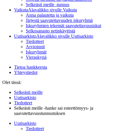
Selkeästi meille -tunnus
Vaikuta
Alavalikko sivulle Vaikuta
Anna palautetta ja vaikuta
Järjestä saavutettavuuden iskuryhmä
Iskuryhmien tekemät saavutettavuusiskut
Selkosanasto netinkäytöstä
Uutisarkisto
Alavalikko sivulle Uutisarkisto
Tiedotteet
Arvioinnit
Iskuryhmät
Vieraskynä
Tietoa hankkeesta
Yhteystiedot
Olet tässä:
Selkeästi meille
Uutisarkisto
Tiedotteet
Selkeästi meille -hanke sai esteettömyys- ja
saavutettavuustunnustuksen
Uutisarkisto
Tiedotteet