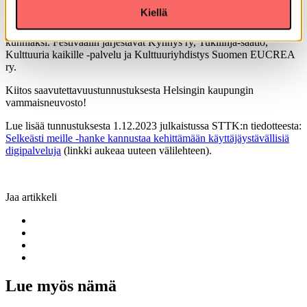
keskustakirjasto Oodissa järjestettävän, DiDa 2023 -festivaalin
Kiellä
yhteydessä perjantaina 1. joulukuuta. Dida eli Disability Day Art &
Action järjestetään joka vuosi kansainvälisen vammaisten päivän
kunniaksi. Festivaalin järjestävät Kynnys ry, Tukilinja-säätiö,
Kulttuuria kaikille -palvelu ja Kulttuuriyhdistys Suomen EUCREA
ry.
Kiitos saavutettavuustunnustuksesta Helsingin kaupungin
vammaisneuvosto!
Lue lisää tunnustuksesta 1.12.2023 julkaistussa STTK:n tiedotteesta:
Selkeästi meille -hanke kannustaa kehittämään käyttäjäystävällisiä
digipalveluja
(linkki aukeaa uuteen välilehteen).
Jaa artikkeli
Lue myös nämä