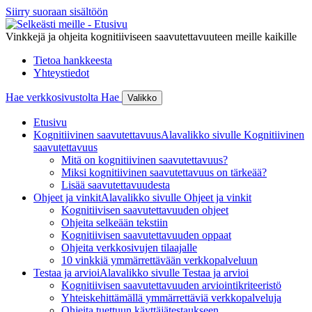
Siirry suoraan sisältöön
Vinkkejä ja ohjeita kognitiiviseen saavutettavuuteen meille kaikille
Tietoa hankkeesta
Yhteystiedot
Hae verkkosivustolta
Hae
Valikko
Etusivu
Kognitiivinen saavutettavuus
Alavalikko sivulle Kognitiivinen
saavutettavuus
Mitä on kognitiivinen saavutettavuus?
Miksi kognitiivinen saavutettavuus on tärkeää?
Lisää saavutettavuudesta
Ohjeet ja vinkit
Alavalikko sivulle Ohjeet ja vinkit
Kognitiivisen saavutettavuuden ohjeet
Ohjeita selkeään tekstiin
Kognitiivisen saavutettavuuden oppaat
Ohjeita verkkosivujen tilaajalle
10 vinkkiä ymmärrettävään verkkopalveluun
Testaa ja arvioi
Alavalikko sivulle Testaa ja arvioi
Kognitiivisen saavutettavuuden arviointikriteeristö
Yhteiskehittämällä ymmärrettäviä verkkopalveluja
Ohjeita tuettuun käyttäjätestaukseen