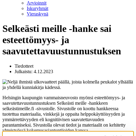
Arvioinnit
Iskuryhmät
Vieraskynä
Selkeästi meille -hanke sai
esteettömyys- ja
saavutettavuustunnustuksen
Tiedotteet
Julkaistu: 4.12.2023
Helsingin kaupungin vammaisneuvosto myönsi esteettömyys- ja
saavutettavuustunnustuksen Selkeästi meille -hankkeen
selkeästimeille.fi -sivustolle. Sivustolle on koottu hankkeessa
tuotettua materiaalia, vinkkejä ja oppaita helppokäyttöisyyden ja
ymmärrettävyyden eli kognitiivisen saavutettavuuden
parantamiseksi. Sivustolla olevat tiedot ja materiaalit on kehitetty
yhteistyössä kokemusasiantuntijoiden kanssa.