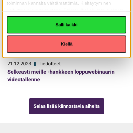
toiminnan kannalta välttämättömiä. Kieltäytyminen
vaikuttaa sivun toimintaan. Esimerkiksi sivustolla olevat
Youtube-videot eivät toimi. Voit lukea Tietoja-välilehdeltä,
miksi evästeitä käytetään. Yksityiskohdat-välilehdeltä
Salli kaikki
voit lukea yksittäisistä evästeitä lisätietoa
Kiellä
21.12.2023
Tiedotteet
Selkeästi meille -hankkeen loppuwebinaarin
videotallenne
Selaa lisää kiinnostavia aiheita