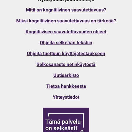
Mitä on kognitiivinen saavutettavuus?
Miksi kognitiivinen saavutettavuus on tärkeää?
Kognitiivisen saavutettavuuden ohjeet
Ohjeita selkeään tekstiin
Ohjeita tuettuun käyttäjätestaukseen
Selkosanasto netinkäytöstä
Uutisarkisto
Tietoa hankkeesta
Yhteystiedot