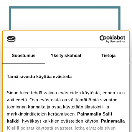
Suostumus
Yksityiskohdat
Tietoja
Tämä sivusto käyttää evästeitä
15.01.2024
Tiedotteet
OmaKannalle myönnettiin Selkeästi meille -
Sinun tulee tehdä valinta evästeiden käytöstä, ennen kuin
tunnus
voit edetä. Osa evästeistä on välttämättömiä sivuston
toiminnan kannalta ja osaa käytetään tilastointi- ja
markkinointitietojen keräämiseen.
Painamalla Salli
kaikki
, hyväksyt kaikkien evästeiden käytön.
Painamalla
Kiellä
poistat käytöstä evästeet, jotka eivät ole sivun