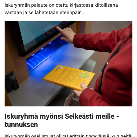
Iskuryhmän palaute on otettu kirjastossa kiitollisena
vastaan ja se lähetetään eteenpäin.
Iskuryhmä myönsi Selkeästi meille -
tunnuksen
Iskuryhmän osallistujat olivat erittäin tyytyväisiä, kun heitä