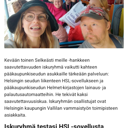
Kevään toinen Selkeästi meille -hankkeen
saavutettavuuden iskuryhmä vaikutti kahteen
pääkaupunkiseudun asukkaille tärkeään palveluun:
Helsingin seudun liikenteen HSL-sovellukseen ja
pääkaupunkiseudun Helmet-kirjastojen lainaus- ja
palautusautomaatteihin. He tekivät kaksi
saavutettavuusiskua. Iskuryhmän osallistujat ovat
Helsingin kaupungin Vallilan vammaistyön toimipisteen
asiakkaita.
Iskuryhmä testasi HSL-sovellusta