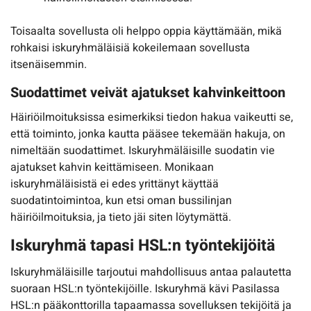
Toisaalta sovellusta oli helppo oppia käyttämään, mikä
rohkaisi iskuryhmäläisiä kokeilemaan sovellusta
itsenäisemmin.
Suodattimet veivät ajatukset kahvinkeittoon
Häiriöilmoituksissa esimerkiksi tiedon hakua vaikeutti se,
että toiminto, jonka kautta pääsee tekemään hakuja, on
nimeltään suodattimet. Iskuryhmäläisille suodatin vie
ajatukset kahvin keittämiseen. Monikaan
iskuryhmäläisistä ei edes yrittänyt käyttää
suodatintoimintoa, kun etsi oman bussilinjan
häiriöilmoituksia, ja tieto jäi siten löytymättä.
Iskuryhmä tapasi HSL:n työntekijöitä
Iskuryhmäläisille tarjoutui mahdollisuus antaa palautetta
suoraan HSL:n työntekijöille. Iskuryhmä kävi Pasilassa
HSL:n pääkonttorilla tapaamassa sovelluksen tekijöitä ja