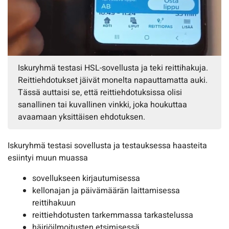
Iskuryhmä testasi HSL-sovellusta ja teki reittihakuja.
Reittiehdotukset jäivät monelta napauttamatta auki.
Tässä auttaisi se, että reittiehdotuksissa olisi
sanallinen tai kuvallinen vinkki, joka houkuttaa
avaamaan yksittäisen ehdotuksen.
Iskuryhmä testasi sovellusta ja testauksessa haasteita
esiintyi muun muassa
sovellukseen kirjautumisessa
kellonajan ja päivämäärän laittamisessa
reittihakuun
reittiehdotusten tarkemmassa tarkastelussa
häiriöilmoitusten etsimisessä.