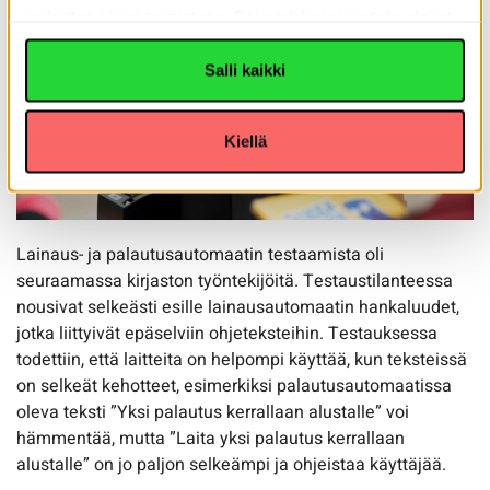
vaikuttaa sivun toimintaan. Esimerkiksi sivustolla olevat
Youtube-videot eivät toimi. Voit lukea Tietoja-välilehdeltä,
miksi evästeitä käytetään. Yksityiskohdat-välilehdeltä
Salli kaikki
voit lukea yksittäisistä evästeitä lisätietoa
Kiellä
Lainaus- ja palautusautomaatin testaamista oli
seuraamassa kirjaston työntekijöitä. Testaustilanteessa
nousivat selkeästi esille lainausautomaatin hankaluudet,
jotka liittyivät epäselviin ohjeteksteihin. Testauksessa
todettiin, että laitteita on helpompi käyttää, kun teksteissä
on selkeät kehotteet, esimerkiksi palautusautomaatissa
oleva teksti ”Yksi palautus kerrallaan alustalle” voi
hämmentää, mutta ”Laita yksi palautus kerrallaan
alustalle” on jo paljon selkeämpi ja ohjeistaa käyttäjää.