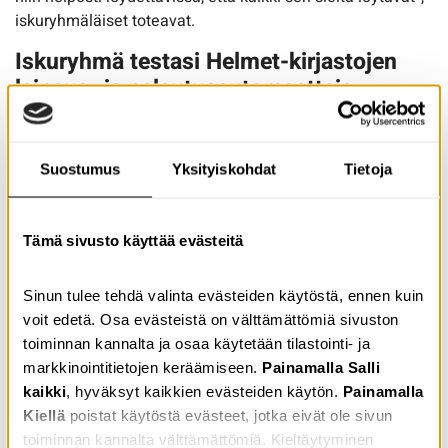
iskuryhmäläiset toteavat.
Iskuryhmä testasi Helmet-kirjastojen
lainaus- ja palautusautomaatteja
Toinen iskuryhmän isku kohdistui Pasilan kirjastossa
olevaan lainaus- ja palautusautomaattiin. Iskuryhmä kävi
Suostumus
Yksityiskohdat
Tietoja
kirjastossa testaamassa laitteita ja samalla he saivat
mahdollisuuden kokeilla myös uudenlaista kirjastokorttia.
Uusi kirjastokortti toimii kuten monet maksukortit nykyisin,
Tämä sivusto käyttää evästeitä
eli laite lukee kortin etänä eikä käyttäjän tarvitse käyttää
pin-koodia. Kortti pystyy lukemaan kortin jo ennen kuin
asiakas laittaa sen lainauslaitteen alustalle. Tätä
Sinun tulee tehdä valinta evästeiden käytöstä, ennen kuin
uudenlaista kirjastokorttia aletaan jakaa kirjaston uusille
voit edetä. Osa evästeistä on välttämättömiä sivuston
asiakkaille tänä kesänä.
toiminnan kannalta ja osaa käytetään tilastointi- ja
markkinointitietojen keräämiseen.
Painamalla Salli
kaikki
, hyväksyt kaikkien evästeiden käytön.
Painamalla
Kiellä
poistat käytöstä evästeet, jotka eivät ole sivun
toiminnan kannalta välttämättömiä. Kieltäytyminen