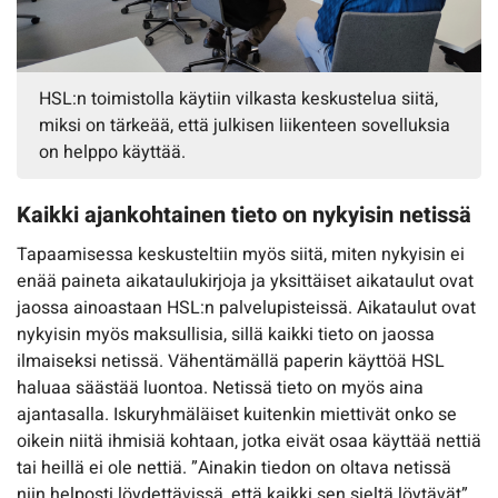
HSL:n toimistolla käytiin vilkasta keskustelua siitä,
miksi on tärkeää, että julkisen liikenteen sovelluksia
on helppo käyttää.
Kaikki ajankohtainen tieto on nykyisin netissä
Tapaamisessa keskusteltiin myös siitä, miten nykyisin ei
enää paineta aikataulukirjoja ja yksittäiset aikataulut ovat
jaossa ainoastaan HSL:n palvelupisteissä. Aikataulut ovat
nykyisin myös maksullisia, sillä kaikki tieto on jaossa
ilmaiseksi netissä. Vähentämällä paperin käyttöä HSL
haluaa säästää luontoa. Netissä tieto on myös aina
ajantasalla. Iskuryhmäläiset kuitenkin miettivät onko se
oikein niitä ihmisiä kohtaan, jotka eivät osaa käyttää nettiä
tai heillä ei ole nettiä. ”Ainakin tiedon on oltava netissä
niin helposti löydettävissä, että kaikki sen sieltä löytävät”,